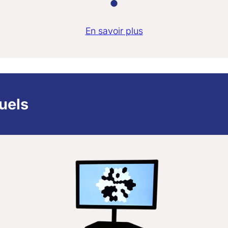
●
En savoir plus
uels