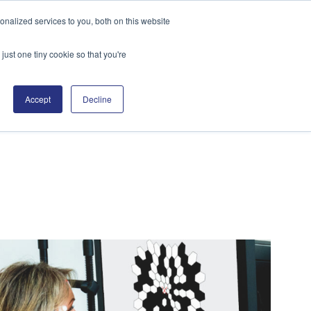
nalized services to you, both on this website
Français
Recherch
just one tiny cookie so that you're
sources
Assistance
Contact
Accept
Decline