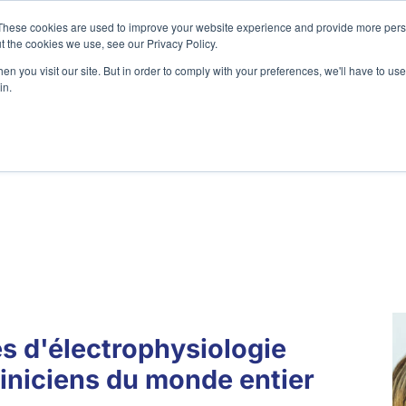
These cookies are used to improve your website experience and provide more perso
t the cookies we use, see our Privacy Policy.
n you visit our site. But in order to comply with your preferences, we'll have to use 
in.
Préclinique
Accessoires
Res
s d'électrophysiologie
liniciens du monde entier