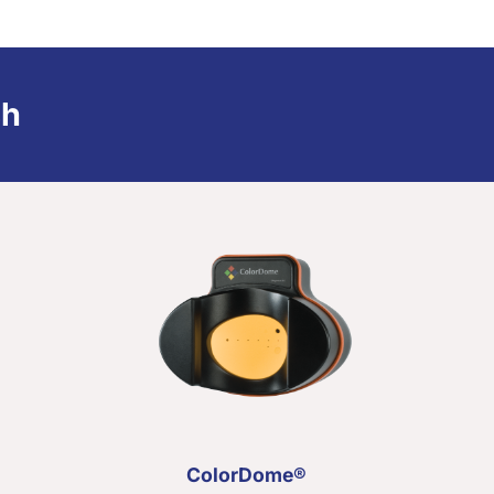
sh
ColorDome®