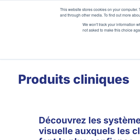
Aller
This website stores cookies on your computer. 
au
and through other media. To find out more abou
contenu
We won't track your information whe
not asked to make this choice aga
Accueil
À propos
Clinique
Produits cliniques
Découvrez les système
visuelle auxquels les c