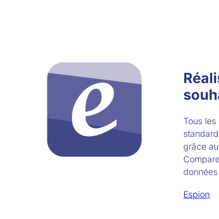
Réali
souha
Tous les 
standar
grâce au 
Comparez 
données 
Espion